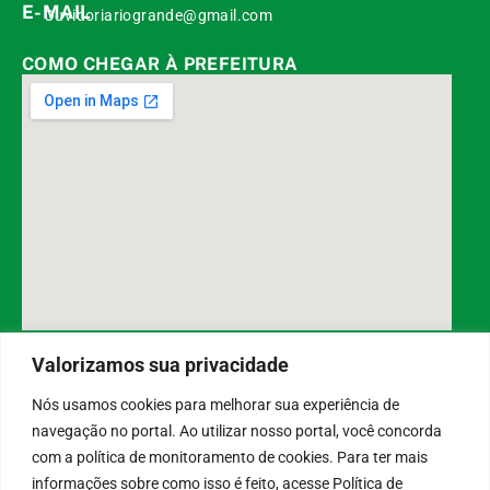
E-MAIL
Ouvidoriariogrande@gmail.com
COMO CHEGAR À PREFEITURA
DESENVOLVIDO POR CR2
Valorizamos sua privacidade
Nós usamos cookies para melhorar sua experiência de
navegação no portal. Ao utilizar nosso portal, você concorda
Muito mais que
criar site
ou
sistema para prefeituras
! Realizamos
com a política de monitoramento de cookies. Para ter mais
uma
assessoria
completa, onde garantimos em contrato que todas
informações sobre como isso é feito, acesse Política de