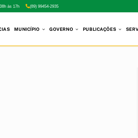
 08h às 17h
(89) 99454-2935
CIAS
MUNICÍPIO
GOVERNO
PUBLICAÇÕES
SER