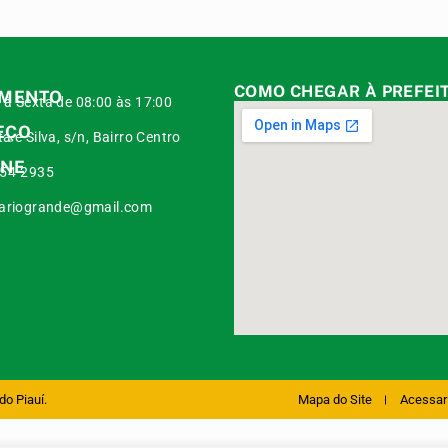
COMO CHEGAR À PREFEI
IMENTO
à Sexta de 08:00 às 17:00
EÇO
a e Silva, s/n, Bairro Centro
ONE
454-2935
iariogrande@gmail.com
do Piauí.
Mapa do Site
Acessar 