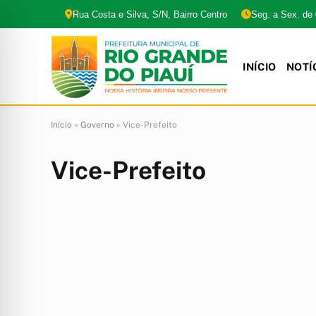
Rua Costa e Silva, S/N, Bairro Centro
Seg. a Sex. de
INÍCIO
NOTÍ
Início
»
Governo
»
Vice-Prefeito
Vice-Prefeito