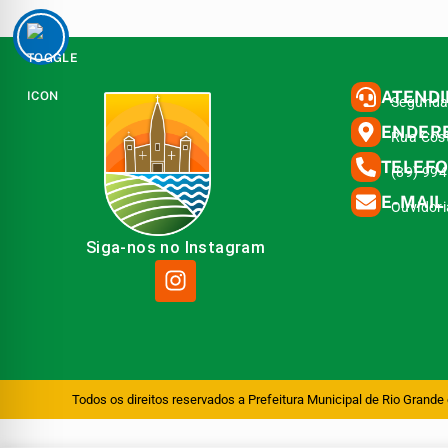
ATEND
Segunda 
ENDER
Rua Cost
TELEF
(89) 99
E-MAIL
Ouvidor
Siga-nos no Instagram
Todos os direitos reservados a Prefeitura Municipal de Rio Grande 