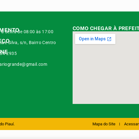
COMO CHEGAR À PREFEI
IMENTO
à Sexta de 08:00 às 17:00
EÇO
a e Silva, s/n, Bairro Centro
ONE
454-2935
iariogrande@gmail.com
do Piauí.
Mapa do Site
Acessar 