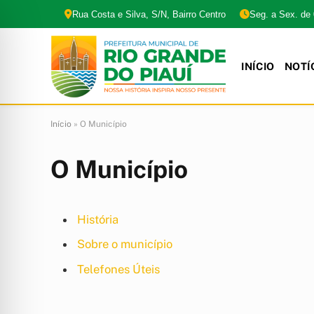
Rua Costa e Silva, S/N, Bairro Centro
Seg. a Sex. de
INÍCIO
NOTÍ
Início
»
O Município
O Município
História
Sobre o município
Telefones Úteis