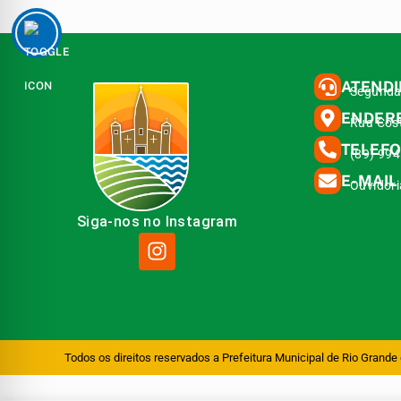
ATEND
Segunda 
ENDER
Rua Cost
TELEF
(89) 99
E-MAIL
Ouvidor
Siga-nos no Instagram
Todos os direitos reservados a Prefeitura Municipal de Rio Grande 