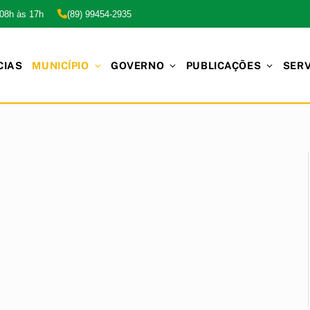
 08h às 17h
(89) 99454-2935
CIAS
MUNICÍPIO
GOVERNO
PUBLICAÇÕES
SER