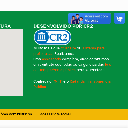
TURA
DESENVOLVIDO POR CR2
Muito mais que
criar site
ou
sistema para
prefeituras
! Realizamos
uma
assessoria
completa, onde garantimos
em contrato que todas as exigências das
leis
de transparência pública
serão atendidas.
Conheça o
PNTP
e o
Radar da Transparência
Pública
Área Administrativa
Acessar o Webmail