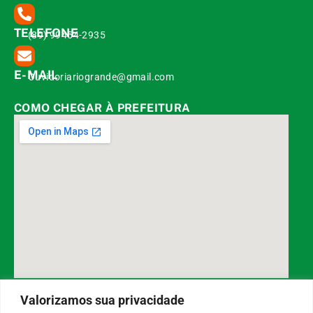
TELEFONE
(89) 99454-2935
E-MAIL
Ouvidoriariogrande@gmail.com
COMO CHEGAR À PREFEITURA
DESENVOLVIDO POR CR2
Valorizamos sua privacidade