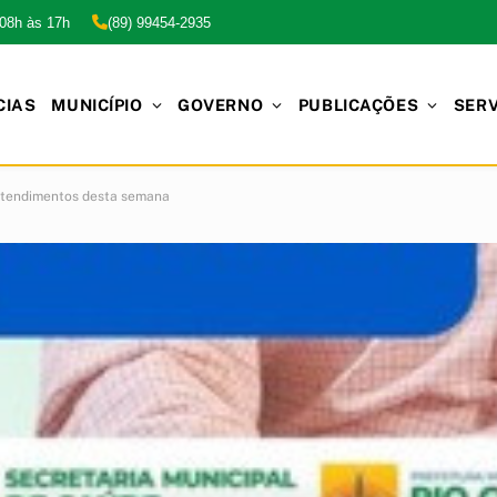
 08h às 17h
(89) 99454-2935
CIAS
MUNICÍPIO
GOVERNO
PUBLICAÇÕES
SER
atendimentos desta semana