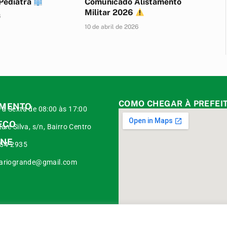
Pediatra
Comunicado Alistamento
Militar 2026
6
10 de abril de 2026
COMO CHEGAR À PREFEI
IMENTO
à Sexta de 08:00 às 17:00
EÇO
a e Silva, s/n, Bairro Centro
ONE
454-2935
iariogrande@gmail.com