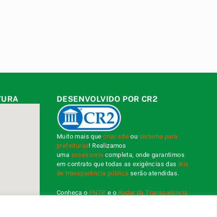
TURA
DESENVOLVIDO POR CR2
Muito mais que
criar site
ou
sistema para
prefeituras
! Realizamos
uma
assessoria
completa, onde garantimos
em contrato que todas as exigências das
leis
de transparência pública
serão atendidas.
Conheça o
PNTP
e o
Radar da Transparência
Pública