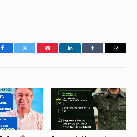
Facebook
Twitter
Pinterest
LinkedIn
Tumblr
E-
mail