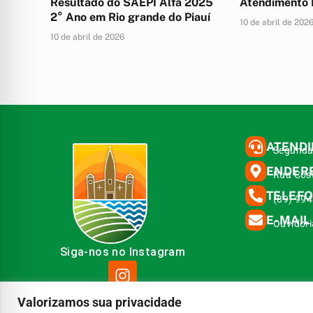
Resultado do SAEPI Alfa 2025
Atendimento 
2° Ano em Rio grande do Piauí
10 de abril de 202
10 de abril de 2026
ATEND
Segunda 
ENDER
Rua Cost
TELEF
(89) 99
E-MAIL
Ouvidor
Siga-nos no Instagram
Valorizamos sua privacidade