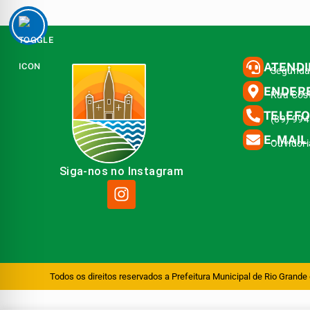
ATEND
Segunda 
ENDER
Rua Cost
TELEF
(89) 99
E-MAIL
Ouvidor
Siga-nos no Instagram
Todos os direitos reservados a Prefeitura Municipal de Rio Grande 