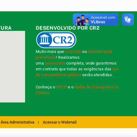
TURA
DESENVOLVIDO POR CR2
Muito mais que
criar site
ou
sistema para
prefeituras
! Realizamos
uma
assessoria
completa, onde garantimos
em contrato que todas as exigências das
leis
de transparência pública
serão atendidas.
Conheça o
PNTP
e o
Radar da Transparência
Pública
Área Administrativa
Acessar o Webmail