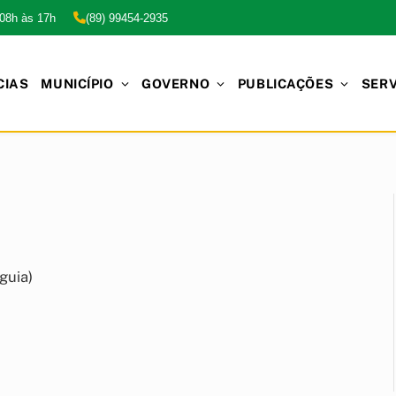
 08h às 17h
(89) 99454-2935
CIAS
MUNICÍPIO
GOVERNO
PUBLICAÇÕES
SER
guia)