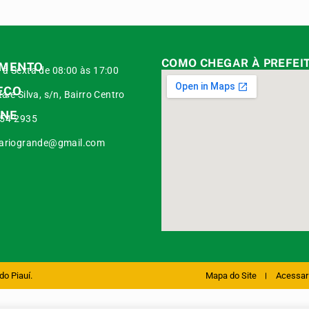
COMO CHEGAR À PREFEI
IMENTO
à Sexta de 08:00 às 17:00
EÇO
a e Silva, s/n, Bairro Centro
ONE
454-2935
iariogrande@gmail.com
do Piauí.
Mapa do Site
Acessar 